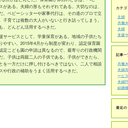
スがある。夫婦の形もそれぞれである。大切なのは、
カテゴ
だ。ベビーシッターや家事代行は、その道のプロで立
主婦
。子育ては複数の大人がいないと行き詰ってしまう。
共働
も、どんどん活用するべきだ。
夫婦
支援
援サービスとして、学童保育がある。地域の子供たち
やすい。2015年4月から制度が変わり、認定保育園
認定こども園の申請は異なるので、最寄りの行政機関
記事一
だ。子供は両親二人の子供である。子供ができたら、
とを一方だけに押し付けるべきではない。二人で相談
共働
夫婦
スや行政の補助をうまく活用するべきだ。
ービ
夫婦
結婚
最近の