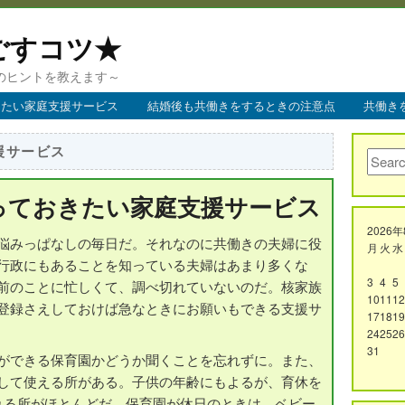
ごすコツ★
のヒントを教えます～
きたい家庭支援サービス
結婚後も共働きをするときの注意点
共働き
援サービス
っておきたい家庭支援サービス
2026
悩みっぱなしの毎日だ。それなのに共働きの夫婦に役
月
火
水
行政にもあることを知っている夫婦はあまり多くな
3
4
5
前のことに忙しくて、調べ切れていないのだ。核家族
10
11
12
登録さえしておけば急なときにお願いもできる支援サ
17
18
19
24
25
26
31
ができる保育園かどうか聞くことを忘れずに。また、
して使える所がある。子供の年齢にもよるが、育休を
れる所がほとんどだ。保育園が休日のときは、ベビー